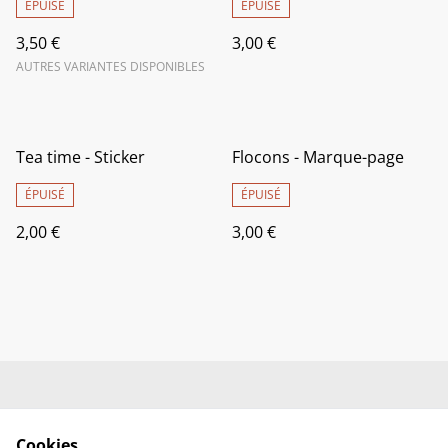
ÉPUISÉ
ÉPUISÉ
3,50 €
3,00 €
AUTRES VARIANTES DISPONIBLES
Tea time - Sticker
Flocons - Marque-page
ÉPUISÉ
ÉPUISÉ
2,00 €
3,00 €
Livraison
Conditions générales
de vente
Cookies