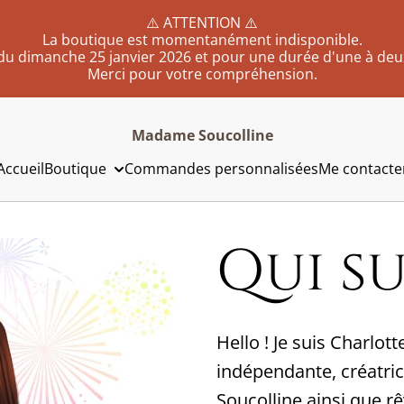
⚠️ ATTENTION ⚠️
La boutique est momentanément indisponible.
du dimanche 25 janvier 2026 et pour une durée d'une à deu
Merci pour votre compréhension.
Madame Soucolline
Accueil
Boutique
Commandes personnalisées
Me contacte
Qui sui
Hello ! Je suis Charlot
indépendante, créatric
Soucolline ainsi que rê